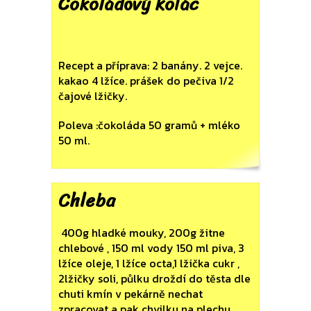
Čokoládový koláč
Recept a příprava: 2 banány. 2 vejce.
kakao 4 lžíce. prášek do pečiva 1/2
čajové lžičky.
Poleva :čokoláda 50 gramů + mléko
50 ml.
Chleba
400g hladké mouky, 200g žitne
chlebové , 150 ml vody 150 ml piva, 3
lžíce oleje, 1 lžíce octa,1 lžička cukr ,
2lžičky soli, půlku droždí do těsta dle
chuti kmín v pekárně nechat
zpracovat a pak chvilku na plechu