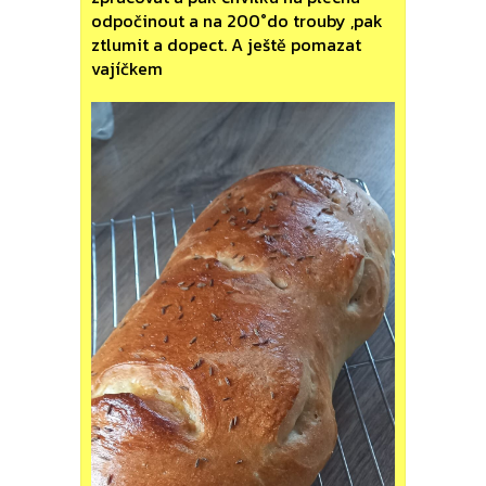
odpočinout a na 200°do trouby ,pak
ztlumit a dopect. A ještě pomazat
vajíčkem