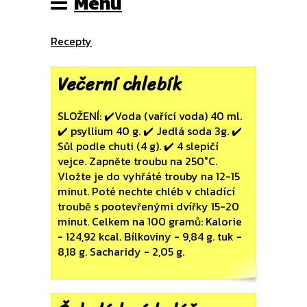
Menu
Recepty
Večerní chlebík
SLOŽENÍ: ✔️Voda (vařící voda) 40 ml.
✔️ psyllium 40 g. ✔️ Jedlá soda 3g. ✔️
Sůl podle chuti (4 g). ✔️ 4 slepičí
vejce. Zapněte troubu na 250°C.
Vložte je do vyhřáté trouby na 12-15
minut. Poté nechte chléb v chladící
troubě s pootevřenými dvířky 15-20
minut. Celkem na 100 gramů: Kalorie
- 124,92 kcal. Bílkoviny - 9,84 g. tuk -
8,18 g. Sacharidy - 2,05 g.