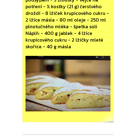
potření - ½ kostky (21 g) čerstvého
droždí - 8 lžiček krupicového cukru -
2 lžíce másla - 80 ml oleje - 250 ml
plnotučného mléka - špetka soli
Náplň: - 400 g jablek - 4 lžíce
krupicového cukru - 2 lžičky mleté
skořice - 40 g másla