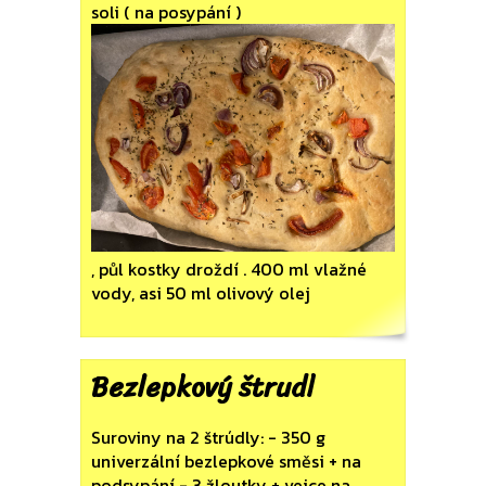
soli ( na posypání )
, půl kostky droždí . 400 ml vlažné
vody, asi 50 ml olivový olej
Bezlepkový štrudl
Suroviny na 2 štrúdly: - 350 g
univerzální bezlepkové směsi + na
podsypání - 3 žloutky + vejce na