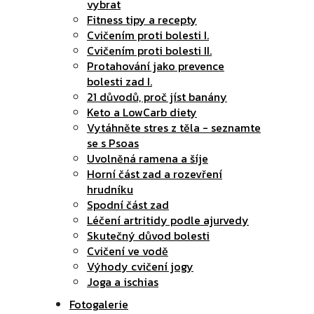
vybrat
Fitness tipy a recepty
Cvičením proti bolesti I.
Cvičením proti bolesti II.
Protahování jako prevence
bolesti zad I.
21 důvodů, proč jíst banány
Keto a LowCarb diety
Vytáhněte stres z těla - seznamte
se s Psoas
Uvolněná ramena a šíje
Horní část zad a rozevření
hrudníku
Spodní část zad
Léčení artritidy podle ajurvedy
Skutečný důvod bolesti
Cvičení ve vodě
Výhody cvičení jogy
Joga a ischias
Fotogalerie