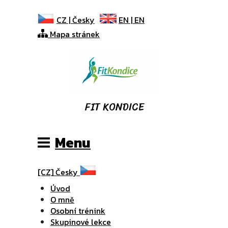
CZ |
Česky
EN |
EN
Mapa stránek
FIT KONDICE
Menu
[CZ]
Česky
Úvod
O mně
Osobní trénink
Skupinové lekce