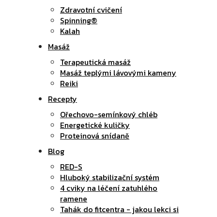
Zdravotní cvičení
Spinning®
Kalah
Masáž
Terapeutická masáž
Masáž teplými lávovými kameny
Reiki
Recepty
Ořechovo-semínkový chléb
Energetické kuličky
Proteinová snídaně
Blog
RED-S
Hluboký stabilizační systém
4 cviky na léčení zatuhlého
ramene
Tahák do fitcentra - jakou lekci si