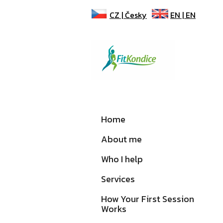
CZ |
Česky
EN |
EN
Home
About me
Who I help
Services
How Your First Session
Works