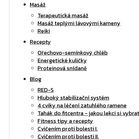
Masáž
Terapeutická masáž
Masáž teplými lávovými kameny
Reiki
Recepty
Ořechovo-semínkový chléb
Energetické kuličky
Proteinová snídaně
Blog
RED-S
Hluboký stabilizační systém
4 cviky na léčení zatuhlého ramene
Tahák do fitcentra - jakou lekci si vybra
Fitness tipy a recepty
Cvičením proti bolesti I.
Cvičením proti bolesti II.