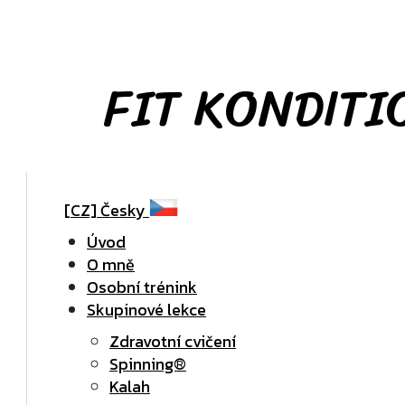
FIT KONDITI
[CZ]
Česky
Úvod
O mně
Osobní trénink
Skupinové lekce
Zdravotní cvičení
Spinning®
Kalah