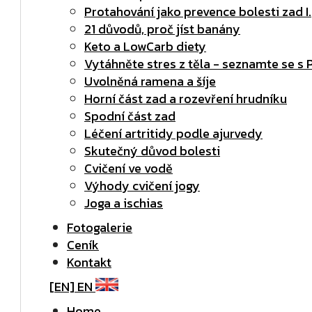
Protahování jako prevence bolesti zad I.
21 důvodů, proč jíst banány
Keto a LowCarb diety
Vytáhněte stres z těla - seznamte se s
Uvolněná ramena a šíje
Horní část zad a rozevření hrudníku
Spodní část zad
Léčení artritidy podle ajurvedy
Skutečný důvod bolesti
Cvičení ve vodě
Výhody cvičení jogy
Joga a ischias
Fotogalerie
Ceník
Kontakt
[EN]
EN
Home